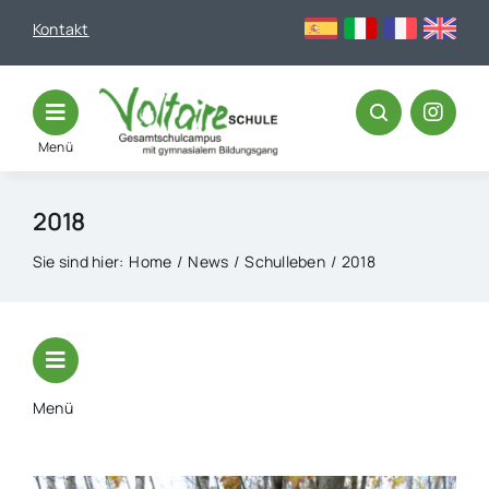
Skip
Kontakt
to
content
Menü
2018
Sie sind hier:
Home
News
Schulleben
2018
Menü