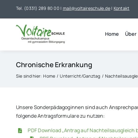
Skip
Tel. (0331) 289 80 00 |
mail@voltaireschule.de
|
Kontakt
to
content
Home
Über
Chronische Erkrankung
Sie sind hier:
Home
Unterricht/Ganztag
Nachteilsausgle
Unsere Sonderpädagoginnen sind auch Ansprechpartne
folgende Antragsformulare zu nutzen:
PDF Download „Antrag auf Nachteilsausgleich 