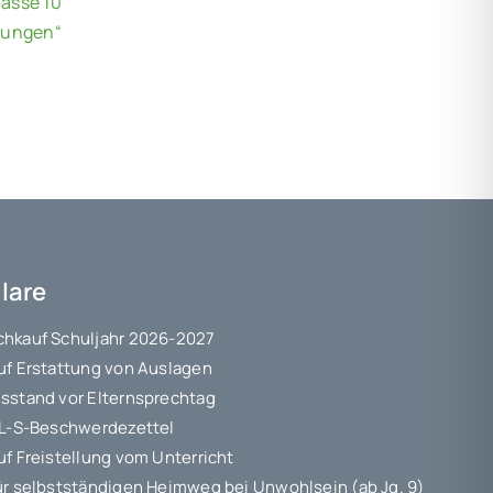
asse 10“
üfungen“
lare
hkauf Schuljahr 2026-2027
uf Erstattung von Auslagen
sstand vor Elternsprechtag
 L-S-Beschwerdezettel
uf Freistellung vom Unterricht
ür selbstständigen Heimweg bei Unwohlsein (ab Jg. 9)