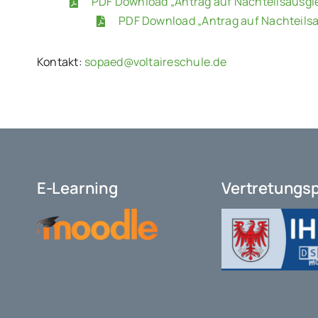
PDF Download „Antrag auf Nachteilsausgle
PDF Download „Antrag auf Nachteilsa
Kontakt:
sopaed@voltaireschule.de
E-Learning
Vertretungs