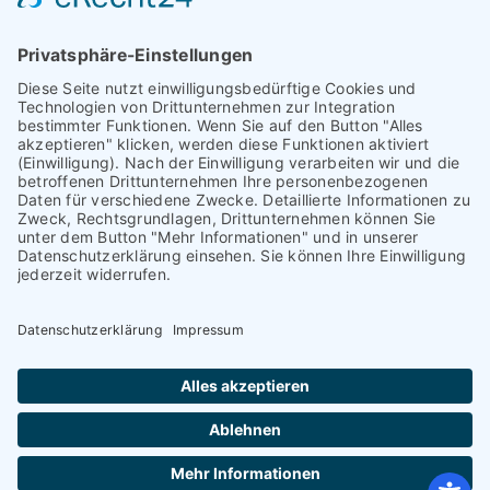
Antrag auf Erstattung von Auslagen
Leistungsstand vor Elternsprechtag
Interner L-S-Beschwerdezettel
Antrag auf Freistellung vom Unterricht
Antrag für selbstständigen Heimweg bei Unwohlsein
(ab Jg. 9)
Antrag 10GL Pausenregelung
Datenschutz-Information
IT-Nutzungsvereinbarung
Schülerbetriebspraktikum Jg. 8-10
Kontakt
I
Impressum
I
Datenschutzerklärung
© 2026 Voltaireschule Potsdam – Gesamtschulcampus
mit gymnasialem Bildungsgang