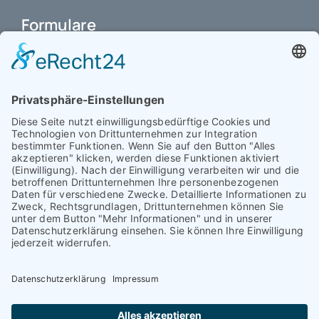
Formulare
Schulbuchkauf Schuljahr 2026-2027
Antrag auf Erstattung von Auslagen
Leistungsstand vor Elternsprechtag
Interner L-S-Beschwerdezettel
Antrag auf Freistellung vom Unterricht
Antrag für selbstständigen Heimweg bei Unwohlsein
(ab Jg. 9)
Antrag 10GL Pausenregelung
Datenschutz-Information
IT-Nutzungsvereinbarung
Schülerbetriebspraktikum Jg. 8-10