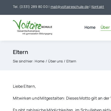
Skip
Tel. (0331) 289 80 00 |
mail@voltaireschule.de
|
Kontakt
to
content
Home
Über
Eltern
Sie sind hier:
Home
Über uns
Eltern
Liebe Eltern,
Mitwirken und Mitgestalten: Dieses Motto gilt an der 
Es gibt zahlreiche Möglichkeiten, im Schulleben aktiv