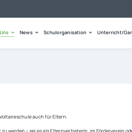
 Uns
News
Schulorganisation
Unterricht/Ga
Voltaireschule auch für Eltern.
 zu werden – sei es als ElternvertreterIn, im Förderverein od