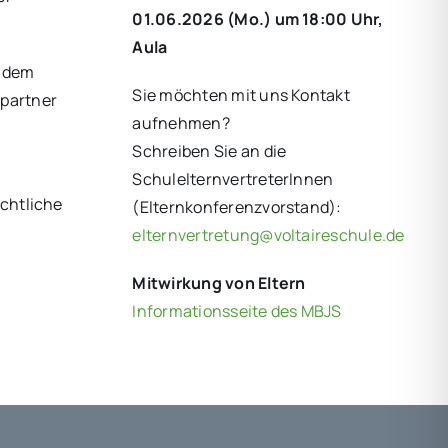
01.06.2026 (Mo.) um 18:00 Uhr,
Aula
i dem
Sie möchten mit uns Kontakt
hpartner
aufnehmen?
Schreiben Sie an die
n
SchulelternvertreterInnen
ichtliche
(Elternkonferenzvorstand):
elternvertretung@voltaireschule.de
Mitwirkung von Eltern
Informationsseite des MBJS