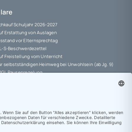
lare
hkauf Schuljahr 2026-2027
uf Erstattung von Auslagen
sstand vor Elternsprechtag
 L-S-Beschwerdezettel
uf Freistellung vom Unterricht
ür selbstständigen Heimweg bei Unwohlsein (ab Jg. 9)
10GL Pausenregelung
hutz-Information
ungsvereinbarung
etriebspraktikum Jg. 8-10