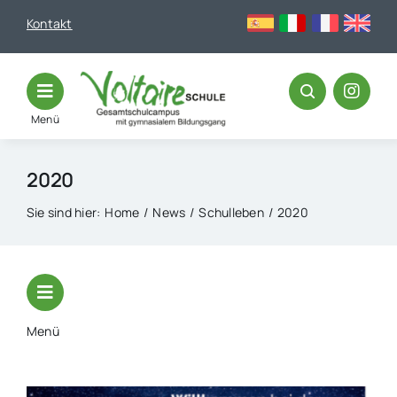
Skip
Kontakt
to
content
Menü
2020
Sie sind hier:
Home
News
Schulleben
2020
Menü