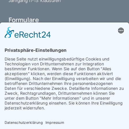
Jahrgang 11-13: Klausuren
Formulare
Schulbuchkauf Schuljahr 2026-2027
Antrag auf Erstattung von Auslagen
Leistungsstand vor Elternsprechtag
Interner L-S-Beschwerdezettel
Antrag auf Freistellung vom Unterricht
Antrag für selbstständigen Heimweg bei Unwohlsein
(ab Jg. 9)
Antrag 10GL Pausenregelung
Datenschutz-Information
IT-Nutzungsvereinbarung
Schülerbetriebspraktikum Jg. 8-10