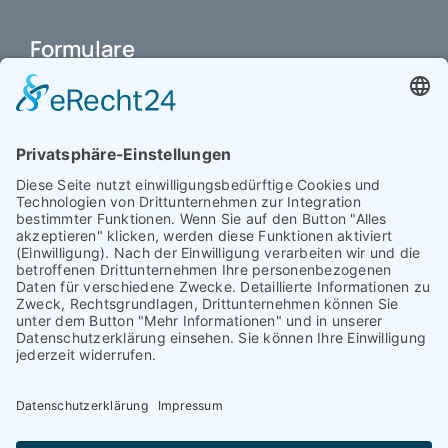
Formulare
Schulbuchkauf Schuljahr 2026-2027
Antrag auf Erstattung von Auslagen
Leistungsstand vor Elternsprechtag
Interner L-S-Beschwerdezettel
Antrag auf Freistellung vom Unterricht
Antrag für selbstständigen Heimweg bei Unwohlsein
(ab Jg. 9)
Antrag 10GL Pausenregelung
Datenschutz-Information
IT-Nutzungsvereinbarung
Schülerbetriebspraktikum Jg. 8-10