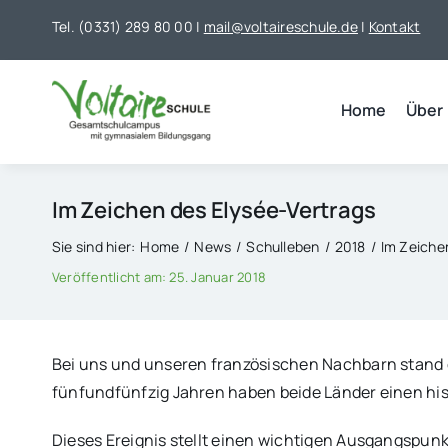
Skip
Tel. (0331) 289 80 00 |
mail@voltaireschule.de
|
Kontakt
to
content
Home
Über
Im Zeichen des Elysée-Vertrags
Sie sind hier:
Home
News
Schulleben
2018
Im Zeiche
Veröffentlicht am: 25. Januar 2018
Bei uns und unseren französischen Nachbarn stand d
fünfundfünfzig Jahren haben beide Länder einen hi
Dieses Ereignis stellt einen wichtigen Ausgangspunk