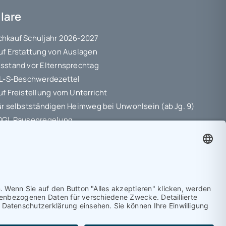
lare
hkauf Schuljahr 2026-2027
uf Erstattung von Auslagen
sstand vor Elternsprechtag
 L-S-Beschwerdezettel
uf Freistellung vom Unterricht
ür selbstständigen Heimweg bei Unwohlsein (ab Jg. 9)
10GL Pausenregelung
hutz-Information
ungsvereinbarung
etriebspraktikum Jg. 8-10