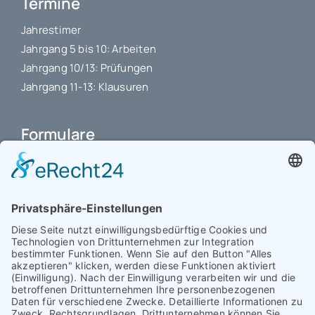
Termine
Jahrestimer
Jahrgang 5 bis 10: Arbeiten
Jahrgang 10/13: Prüfungen
Jahrgang 11-13: Klausuren
Formulare
Schulbuchkauf Schuljahr 2026-2027
Antrag auf Erstattung von Auslagen
Leistungsstand vor Elternsprechtag
Interner L-S-Beschwerdezettel
Antrag auf Freistellung vom Unterricht
Antrag für selbstständigen Heimweg bei Unwohlsein
(ab Jg. 9)
Antrag 10GL Pausenregelung
Datenschutz-Information