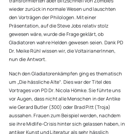
transformierten aber blitzschnell von Zombies
wieder zurück in normale Wesen und lauschten
den Vorträgen der Philologen. Mit einer
Präsentation, auf die Steve Jobs relativ stolz
gewesen wäre, wurde die Frage geklärt, ob
Gladiatoren wahre Helden gewesen seien. Dank PD
Dr. Meike Rühl wissen wir, die VoltairianerInnen,
nun die Antwort.
Nach den Gladiatorenkämpfen ging es thematisch
um „Die hässliche Alte“. Dies war der Titel des
Vortrages von PD Dr. Nicola Hömke. Sie führte uns
vor Augen, dass nicht alle Menschen in der Antike
wie Gerard Butler (300) oder Brad Pitt (Troja)
aussahen. Frauen zum Beispiel werden, nachdem
sie ihre Midlife-Crisis hinter sich gelassen haben, in
antiker Kunst und Literatur als sehr hässlich