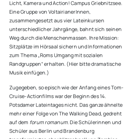
Licht, Kamera und Action! Campus Griebnitzsee.
Eine Gruppe von VoltairianerInnen,
zusammengesetzt aus vier Lateinkursen
unterschiedlicher Jahrgänge, bahnt sich seinen
Weg durch die Menschenmassen. Ihre Mission:
Sitzplätze im Hörsaal sichern und Informationen
zum Thema „Roms Umgang mit sozialen
Randgruppen“ erhalten. (Hier bitte dramatische
Musik einfügen.)
Zugegeben, so episch wie der Anfang eines Tom-
Cruise-Actionfilms war der Beginn des 14.
Potsdamer Lateintages nicht. Das ganze ähnelte
mehr einer Folge von The Walking Dead, gedreht
auf dem
forum romanum
. Die Schülerinnen und
Schüler aus Berlin und Brandenburg