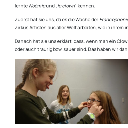
lernte
Noémie
und „
le clown
“ kennen.
Zuerst hat sie uns, da es die Woche der
Francophoni
Zirkus Artisten aus aller Welt arbeiten, wie in ihrem
Danach hat sie uns erklärt, dass, wenn man ein Clown
oder auch traurig bzw. sauer sind. Das haben wir da