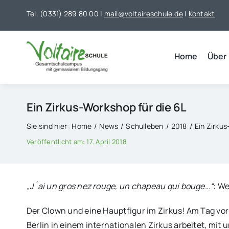
Skip
Tel. (0331) 289 80 00 |
mail@voltaireschule.de
|
Kontakt
to
content
Home
Über
Ein Zirkus-Workshop für die 6L
Sie sind hier:
Home
News
Schulleben
2018
Ein Zirkus
Veröffentlicht am: 17. April 2018
„J´ai un gros nez rouge, un chapeau qui bouge…“
: We
Der Clown und eine Hauptfigur im Zirkus! Am Tag vor 
Berlin in einem internationalen Zirkus arbeitet, mit