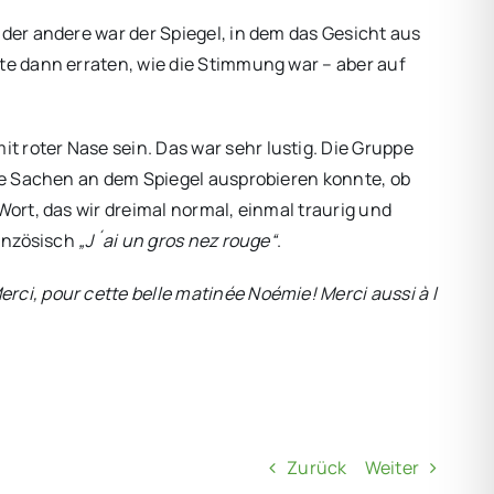
 der andere war der Spiegel, in dem das Gesicht aus
te dann erraten, wie die Stimmung war – aber auf
 roter Nase sein. Das war sehr lustig. Die Gruppe
die Sachen an dem Spiegel ausprobieren konnte, ob
Wort, das wir dreimal normal, einmal traurig und
ranzösisch
„J´ai un gros nez rouge“
.
erci, pour cette belle matinée Noémie! Merci aussi à l
Zurück
Weiter