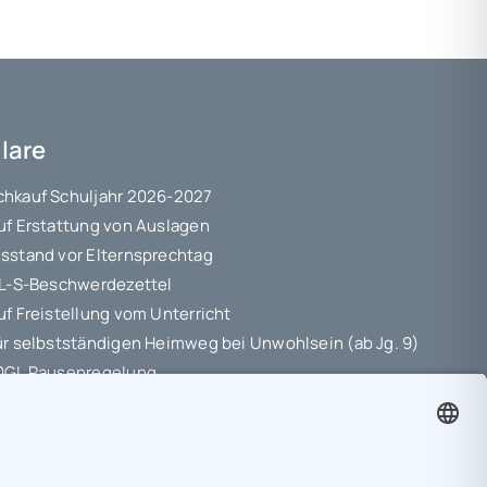
lare
hkauf Schuljahr 2026-2027
uf Erstattung von Auslagen
sstand vor Elternsprechtag
 L-S-Beschwerdezettel
uf Freistellung vom Unterricht
ür selbstständigen Heimweg bei Unwohlsein (ab Jg. 9)
10GL Pausenregelung
hutz-Information
ungsvereinbarung
etriebspraktikum Jg. 8-10