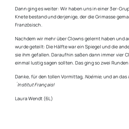
Dann ging es weiter: Wir haben uns in einer 3er-Grup
Knete bestand und derjenige, der die Grimasse gemac
Französisch.
Nachdem wir mehr über Clowns gelernt haben und auch
wurde geteilt: Die Hälfte war ein Spiegel und die a
sie ihm gefallen. Daraufhin saßen dann immer vier Cl
einmal lustig sagen sollten. Das ging so zwei Runden
Danke, für den tollen Vormittag,
Noémie
, und an das
´Institut Français!
Laura Wendt (6L)