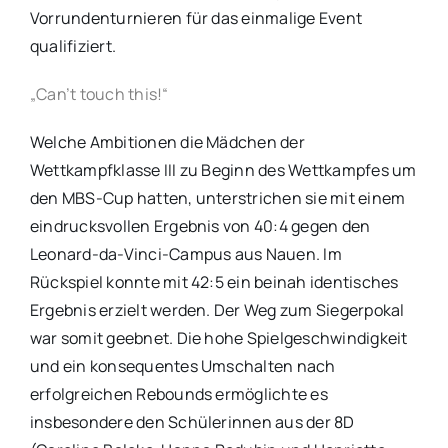
Vorrundenturnieren für das einmalige Event
qualifiziert.
„Can’t touch this!“
Welche Ambitionen die Mädchen der
Wettkampfklasse III zu Beginn des Wettkampfes um
den MBS-Cup hatten, unterstrichen sie mit einem
eindrucksvollen Ergebnis von 40:4 gegen den
Leonard-da-Vinci-Campus aus Nauen. Im
Rückspiel konnte mit 42:5 ein beinah identisches
Ergebnis erzielt werden. Der Weg zum Siegerpokal
war somit geebnet. Die hohe Spielgeschwindigkeit
und ein konsequentes Umschalten nach
erfolgreichen Rebounds ermöglichte es
insbesondere den Schülerinnen aus der 8D