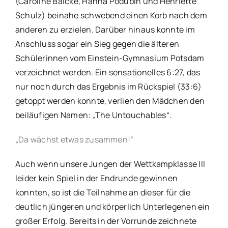
(Caroline Balcke, Hanna Podubin und Henriette
Schulz) beinahe schwebend einen Korb nach dem
anderen zu erzielen. Darüber hinaus konnte im
Anschluss sogar ein Sieg gegen die älteren
Schülerinnen vom Einstein-Gymnasium Potsdam
verzeichnet werden. Ein sensationelles 6:27, das
nur noch durch das Ergebnis im Rückspiel (33:6)
getoppt werden konnte, verlieh den Mädchen den
beiläufigen Namen: „The Untouchables“.
„Da wächst etwas zusammen!“
Auch wenn unsere Jungen der Wettkampklasse III
leider kein Spiel in der Endrunde gewinnen
konnten, so ist die Teilnahme an dieser für die
deutlich jüngeren und körperlich Unterlegenen ein
großer Erfolg. Bereits in der Vorrunde zeichnete