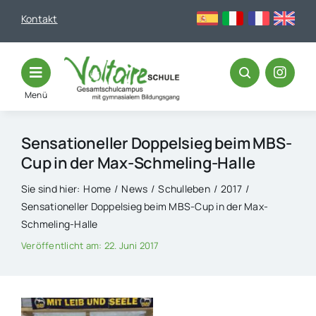
Skip
Kontakt
to
content
Menü
Sensationeller Doppelsieg beim MBS-
Cup in der Max-Schmeling-Halle
Sie sind hier:
Home
News
Schulleben
2017
Sensationeller Doppelsieg beim MBS-Cup in der Max-
Schmeling-Halle
Veröffentlicht am: 22. Juni 2017