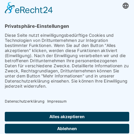
Schulbuchkauf Schuljahr 2026-2027
Antrag auf Erstattung von Auslagen
Leistungsstand vor Elternsprechtag
Interner L-S-Beschwerdezettel
Antrag auf Freistellung vom Unterricht
Antrag für selbstständigen Heimweg bei Unwohlsein
(ab Jg. 9)
Antrag 10GL Pausenregelung
Datenschutz-Information
IT-Nutzungsvereinbarung
Schülerbetriebspraktikum Jg. 8-10
Kontakt
I
Impressum
I
Datenschutzerklärung