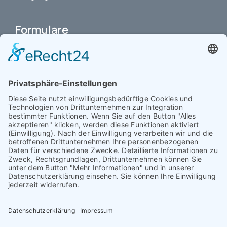
Formulare
Schulbuchkauf Schuljahr 2026-2027
Antrag auf Erstattung von Auslagen
Leistungsstand vor Elternsprechtag
Interner L-S-Beschwerdezettel
Antrag auf Freistellung vom Unterricht
Antrag für selbstständigen Heimweg bei Unwohlsein
(ab Jg. 9)
Antrag 10GL Pausenregelung
Datenschutz-Information
IT-Nutzungsvereinbarung
Schülerbetriebspraktikum Jg. 8-10