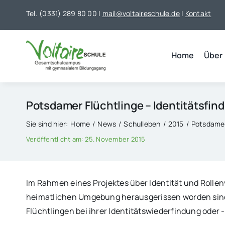
Skip
Tel. (0331) 289 80 00 |
mail@voltaireschule.de
|
Kontakt
to
content
Home
Über
Potsdamer Flüchtlinge – Identitätsfin
Sie sind hier:
Home
News
Schulleben
2015
Potsdamer
Veröffentlicht am: 25. November 2015
Im Rahmen eines Projektes über Identität und Rollenv
heimatlichen Umgebung herausgerissen worden sind.
Flüchtlingen bei ihrer Identitätswiederfindung oder