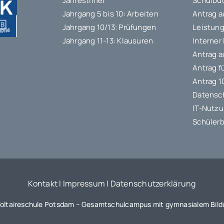
Jahrestimer
Schulbuc
Jahrgang 5 bis 10: Arbeiten
Antrag a
Jahrgang 10/13: Prüfungen
Leistung
Jahrgang 11-13: Klausuren
Interner
Antrag a
Antrag f
Antrag 
Datensc
IT-Nutz
Schülerb
Kontakt
I
Impressum
I
Datenschutzerklärung
oltaireschule Potsdam – Gesamtschulcampus mit gymnasialem Bil