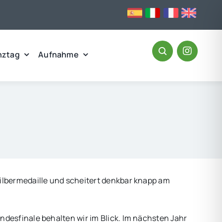
nztag
Aufnahme
ilbermedaille und scheitert denkbar knapp am
desfinale behalten wir im Blick. Im nächsten Jahr