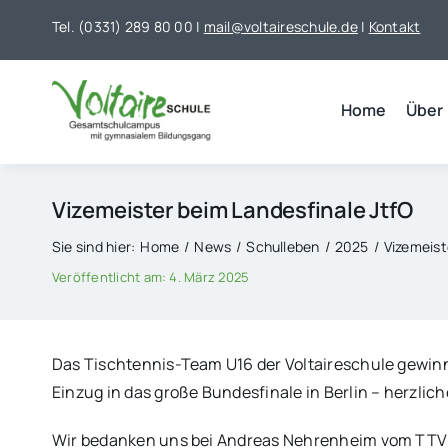
Skip
Tel. (0331) 289 80 00 |
mail@voltaireschule.de
|
Kontakt
to
content
Home
Über
Vizemeister beim Landesfinale JtfO
Sie sind hier:
Home
News
Schulleben
2025
Vizemeist
Veröffentlicht am: 4. März 2025
Das Tischtennis-Team U16 der Voltaireschule gewinn
Einzug in das große Bundesfinale in Berlin – herzli
Wir bedanken uns bei Andreas Nehrenheim vom TTV Ei