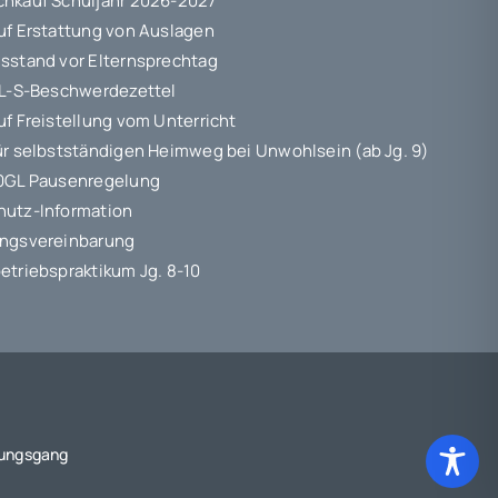
hkauf Schuljahr 2026-2027
uf Erstattung von Auslagen
sstand vor Elternsprechtag
 L-S-Beschwerdezettel
uf Freistellung vom Unterricht
ür selbstständigen Heimweg bei Unwohlsein (ab Jg. 9)
10GL Pausenregelung
hutz-Information
ungsvereinbarung
etriebspraktikum Jg. 8-10
dungsgang