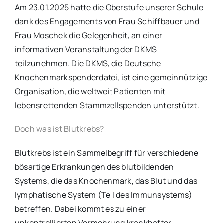
Am 23.01.2025 hatte die Oberstufe unserer Schule
dank des Engagements von Frau Schiffbauer und
Frau Moschek die Gelegenheit, an einer
informativen Veranstaltung der DKMS
teilzunehmen. Die DKMS, die Deutsche
Knochenmarkspenderdatei, ist eine gemeinnützige
Organisation, die weltweit Patienten mit
lebensrettenden Stammzellspenden unterstützt.
Doch was ist Blutkrebs?
Blutkrebs ist ein Sammelbegriff für verschiedene
bösartige Erkrankungen des blutbildenden
Systems, die das Knochenmark, das Blut und das
lymphatische System (Teil des Immunsystems)
betreffen. Dabei kommt es zu einer
unkontrollierten Vermehrung krankhafter