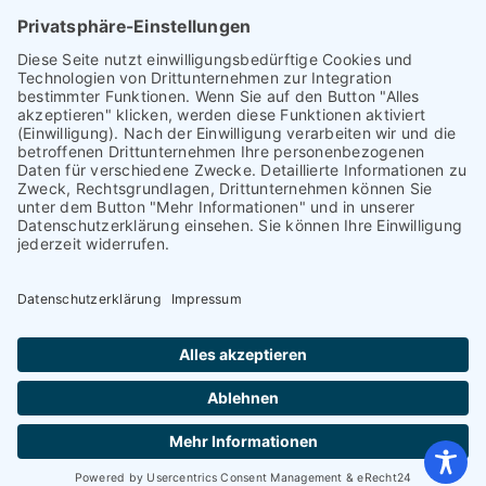
Leistungsstand vor Elternsprechtag
Interner L-S-Beschwerdezettel
Antrag auf Freistellung vom Unterricht
Antrag für selbstständigen Heimweg bei Unwohlsein
(ab Jg. 9)
Antrag 10GL Pausenregelung
Datenschutz-Information
IT-Nutzungsvereinbarung
Schülerbetriebspraktikum Jg. 8-10
Kontakt
I
Impressum
I
Datenschutzerklärung
© 2026 Voltaireschule Potsdam – Gesamtschulcampus
mit gymnasialem Bildungsgang