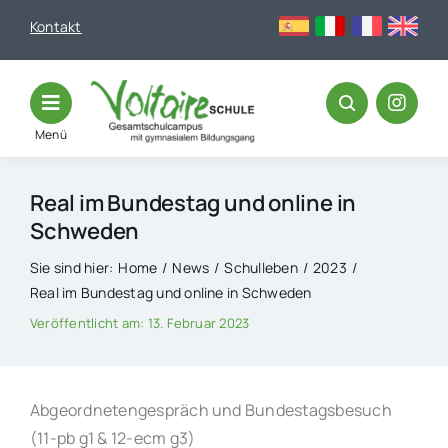
Skip
Kontakt
to
content
Menü
Real im Bundestag und online in
Schweden
Sie sind hier:
Home
News
Schulleben
2023
Real im Bundestag und online in Schweden
Veröffentlicht am: 13. Februar 2023
Abgeordnetengespräch und Bundestagsbesuch
(11-pb g1 & 12-ecm g3)