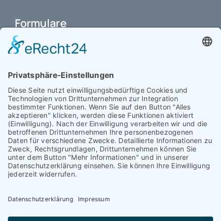
Formulare
Schulbuchkauf Schuljahr 2026-2027
Antrag auf Erstattung von Auslagen
Leistungsstand vor Elternsprechtag
Interner L-S-Beschwerdezettel
Antrag auf Freistellung vom Unterricht
Antrag für selbstständigen Heimweg bei Unwohlsein
(ab Jg. 9)
Antrag 10GL Pausenregelung
Datenschutz-Information
IT-Nutzungsvereinbarung
Schülerbetriebspraktikum Jg. 8-10