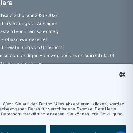
lare
hkauf Schuljahr 2026-2027
uf Erstattung von Auslagen
sstand vor Elternsprechtag
 L-S-Beschwerdezettel
uf Freistellung vom Unterricht
ür selbstständigen Heimweg bei Unwohlsein (ab Jg. 9)
10GL Pausenregelung
hutz-Information
ungsvereinbarung
etriebspraktikum Jg. 8-10