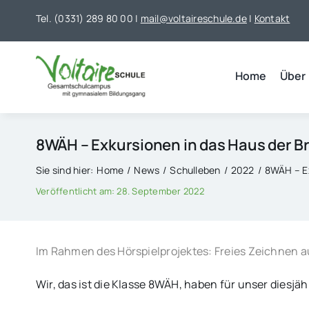
Skip
Tel. (0331) 289 80 00 |
mail@voltaireschule.de
|
Kontakt
to
content
Home
Über
8WÄH – Exkursionen in das Haus der 
Sie sind hier:
Home
News
Schulleben
2022
8WÄH – E
Veröffentlicht am: 28. September 2022
Im Rahmen des Hörspielprojektes: Freies Zeichnen
Wir, das ist die Klasse 8WÄH, haben für unser diesj