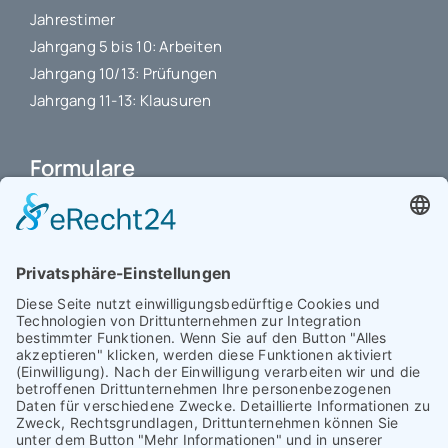
Jahrestimer
Jahrgang 5 bis 10: Arbeiten
Jahrgang 10/13: Prüfungen
Jahrgang 11-13: Klausuren
Formulare
Schulbuchkauf Schuljahr 2026-2027
Antrag auf Erstattung von Auslagen
Leistungsstand vor Elternsprechtag
Interner L-S-Beschwerdezettel
Antrag auf Freistellung vom Unterricht
Antrag für selbstständigen Heimweg bei Unwohlsein
(ab Jg. 9)
Antrag 10GL Pausenregelung
Datenschutz-Information