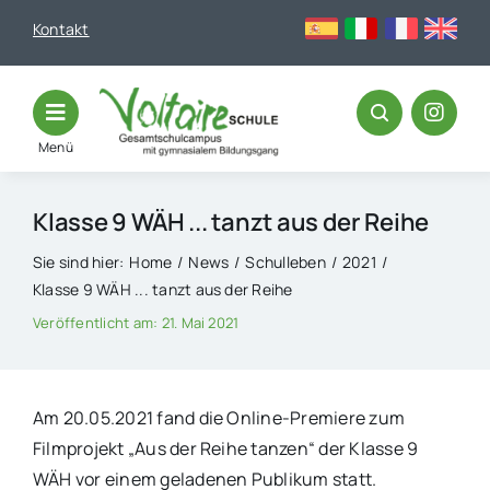
Skip
Kontakt
to
content
Menü
Klasse 9 WÄH ... tanzt aus der Reihe
Sie sind hier:
Home
News
Schulleben
2021
Klasse 9 WÄH ... tanzt aus der Reihe
Veröffentlicht am: 21. Mai 2021
Am 20.05.2021 fand die Online-Premiere zum
Filmprojekt „Aus der Reihe tanzen“ der Klasse 9
WÄH vor einem geladenen Publikum statt.