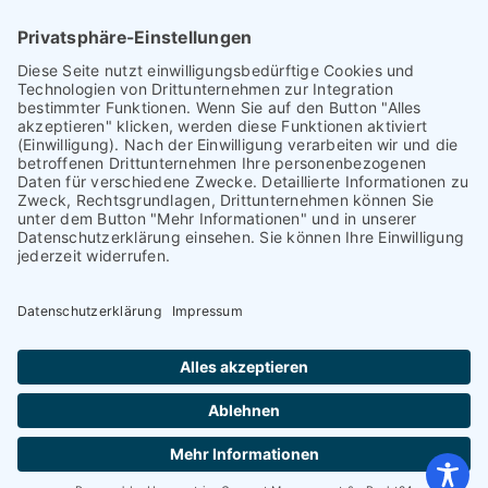
Leistungsstand vor Elternsprechtag
Interner L-S-Beschwerdezettel
Antrag auf Freistellung vom Unterricht
Antrag für selbstständigen Heimweg bei Unwohlsein
(ab Jg. 9)
Antrag 10GL Pausenregelung
Datenschutz-Information
IT-Nutzungsvereinbarung
Schülerbetriebspraktikum Jg. 8-10
Kontakt
I
Impressum
I
Datenschutzerklärung
© 2026 Voltaireschule Potsdam – Gesamtschulcampus
mit gymnasialem Bildungsgang