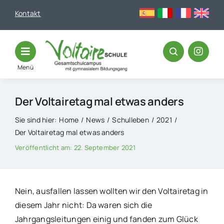
Skip
Kontakt
to
content
Menü
Der Voltairetag mal etwas anders
Sie sind hier:
Home
News
Schulleben
2021
Der Voltairetag mal etwas anders
Veröffentlicht am: 22. September 2021
Nein, ausfallen lassen wollten wir den Voltairetag in
diesem Jahr nicht: Da waren sich die
Jahrgangsleitungen einig und fanden zum Glück