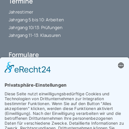
Termine
Jahrestimer
Jahrgang 5 bis 10: Arbeiten
Jahrgang 10/13: Prüfungen
Jahrgang 11-13: Klausuren
Formulare
Schulbuchkauf Schuljahr 2026-2027
Antrag auf Erstattung von Auslagen
Leistungsstand vor Elternsprechtag
Interner L-S-Beschwerdezettel
Antrag auf Freistellung vom Unterricht
Antrag für selbstständigen Heimweg bei Unwohlsein
(ab Jg. 9)
Antrag 10GL Pausenregelung
Datenschutz-Information