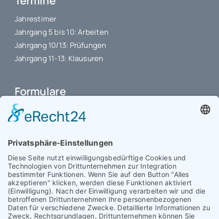
Termine
Jahrestimer
Jahrgang 5 bis 10: Arbeiten
Jahrgang 10/13: Prüfungen
Jahrgang 11-13: Klausuren
Formulare
Schulbuchkauf Schuljahr 2026-2027
Antrag auf Erstattung von Auslagen
Leistungsstand vor Elternsprechtag
Interner L-S-Beschwerdezettel
Antrag auf Freistellung vom Unterricht
Antrag für selbstständigen Heimweg bei Unwohlsein
(ab Jg. 9)
Antrag 10GL Pausenregelung
Datenschutz-Information