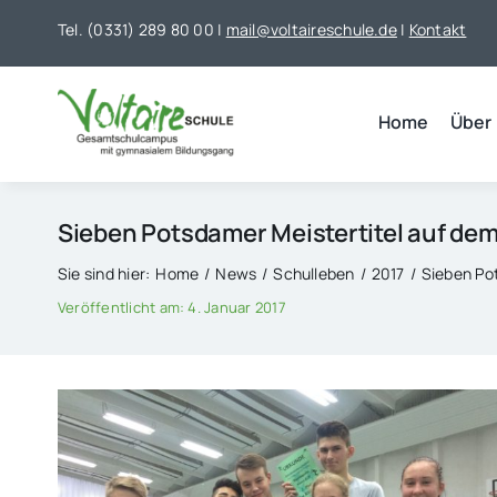
Skip
Tel. (0331) 289 80 00 |
mail@voltaireschule.de
|
Kontakt
to
content
Home
Über
Sieben Potsdamer Meistertitel auf de
Sie sind hier:
Home
News
Schulleben
2017
Sieben Po
Veröffentlicht am: 4. Januar 2017