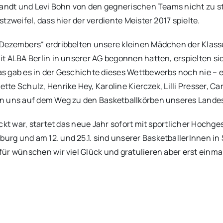
Brandt und Levi Bohn von den gegnerischen Teams nicht zu s
zweifel, dass hier der verdiente Meister 2017 spielte.
ezembers“ erdribbelten unsere kleinen Mädchen der Klasse 8.
t ALBA Berlin in unserer AG begonnen hatten, erspielten sic
s gab es in der Geschichte dieses Wettbewerbs noch nie – e
te Schulz, Henrike Hey, Karoline Kierczek, Lilli Presser, C
n uns auf dem Weg zu den Basketballkörben unseres Landes 
kt war, startet das neue Jahr sofort mit sportlicher Hochges
rg und am 12. und 25.1. sind unserer BasketballerInnen i
ür wünschen wir viel Glück und gratulieren aber erst einma