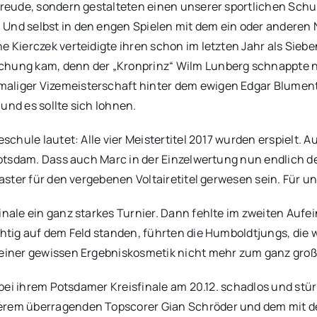
lfreude, sondern gestalteten einen unserer sportlichen Sc
 Und selbst in den engen Spielen mit dem ein oder anderen
ne Kierczek verteidigte ihren schon im letzten Jahr als Sie
schung kam, denn der „Kronprinz“ Wilm Lunberg schnappte 
maliger Vizemeisterschaft hinter dem ewigen Edgar Blument
und es sollte sich lohnen.
reschule lautet: Alle vier Meistertitel 2017 wurden erspiel
t Potsdam. Dass auch Marc in der Einzelwertung nun endlich 
laster für den vergebenen Voltairetitel gerwesen sein. Für u
 Finale ein ganz starkes Turnier. Dann fehlte im zweiten A
chtig auf dem Feld standen, führten die Humboldtjungs, die 
 einer gewissen Ergebniskosmetik nicht mehr zum ganz groß
für bei ihrem Potsdamer Kreisfinale am 20.12. schadlos und 
serem überragenden Topscorer Gian Schröder und dem mit d