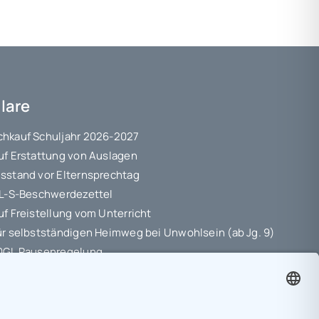
lare
hkauf Schuljahr 2026-2027
uf Erstattung von Auslagen
sstand vor Elternsprechtag
 L-S-Beschwerdezettel
uf Freistellung vom Unterricht
ür selbstständigen Heimweg bei Unwohlsein (ab Jg. 9)
10GL Pausenregelung
hutz-Information
ungsvereinbarung
etriebspraktikum Jg. 8-10