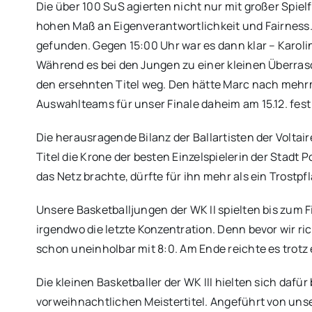
Die über 100 SuS agierten nicht nur mit großer Spie
hohen Maß an Eigenverantwortlichkeit und Fairness.
gefunden. Gegen 15:00 Uhr war es dann klar – Karoli
Während es bei den Jungen zu einer kleinen Überra
den ersehnten Titel weg. Den hätte Marc nach mehr
Auswahlteams für unser Finale daheim am 15.12. fest 
Die herausragende Bilanz der Ballartisten der Voltai
Titel die Krone der besten Einzelspielerin der Stad
das Netz brachte, dürfte für ihn mehr als ein Trostpf
Unsere Basketballjungen der WK II spielten bis zum
irgendwo die letzte Konzentration. Denn bevor wir ri
schon uneinholbar mit 8:0. Am Ende reichte es trotz
Die kleinen Basketballer der WK III hielten sich da
vorweihnachtlichen Meistertitel. Angeführt von un