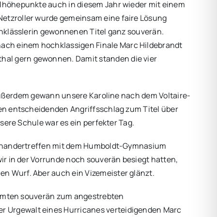
hulhöhepunkte auch in diesem Jahr wieder mit einem
 Netzroller wurde gemeinsam eine faire Lösung
benklässlerin gewonnenen Titel ganz souverän.
nach einem hochklassigen Finale Marc Hildebrandt
hal gern gewonnen. Damit standen die vier
t. Außerdem gewann unsere Karoline nach dem Voltaire-
den entscheidenden Angriffsschlag zum Titel über
nsere Schule war es ein perfekter Tag.
ufeinandertreffen mit dem Humboldt-Gymnasium
wir in der Vorrunde noch souverän besiegt hatten,
en Wurf. Aber auch ein Vizemeister glänzt.
stürmten souverän zum angestrebten
er Urgewalt eines Hurricanes verteidigenden Marc