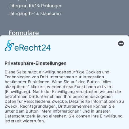
Jahrgang 10/13: Prüfungen
Jahrgang 11-13: Klausuren
Formulare
Schulbuchkauf Schuljahr 2026-2027
Antrag auf Erstattung von Auslagen
Leistungsstand vor Elternsprechtag
Interner L-S-Beschwerdezettel
Antrag auf Freistellung vom Unterricht
Antrag für selbstständigen Heimweg bei Unwohlsein
(ab Jg. 9)
Antrag 10GL Pausenregelung
Datenschutz-Information
IT-Nutzungsvereinbarung
Schülerbetriebspraktikum Jg. 8-10