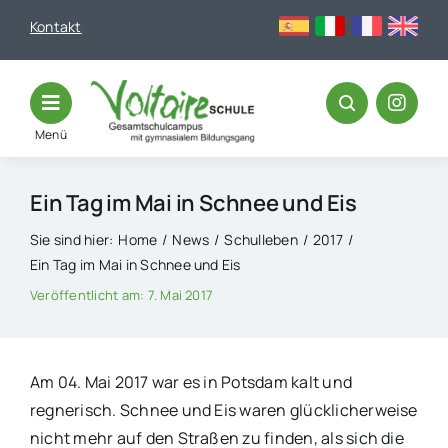
Skip
Kontakt
to
content
Menü
Ein Tag im Mai in Schnee und Eis
Sie sind hier:
Home
News
Schulleben
2017
Ein Tag im Mai in Schnee und Eis
Veröffentlicht am: 7. Mai 2017
Am 04. Mai 2017 war es in Potsdam kalt und
regnerisch. Schnee und Eis waren glücklicherweise
nicht mehr auf den Straßen zu finden, als sich die