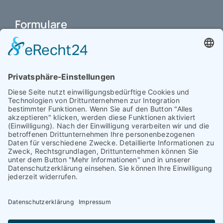
Formulare
Schulbuchkauf Schuljahr 2026-2027
Antrag auf Erstattung von Auslagen
Leistungsstand vor Elternsprechtag
Interner L-S-Beschwerdezettel
Antrag auf Freistellung vom Unterricht
Antrag für selbstständigen Heimweg bei Unwohlsein
(ab Jg. 9)
Antrag 10GL Pausenregelung
Datenschutz-Information
IT-Nutzungsvereinbarung
Schülerbetriebspraktikum Jg. 8-10