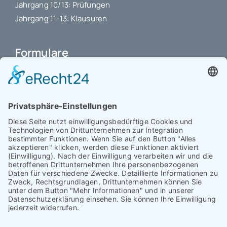
Jahrgang 10/13: Prüfungen
Jahrgang 11-13: Klausuren
Formulare
Schulbuchkauf Schuljahr 2026-2027
Antrag auf Erstattung von Auslagen
Leistungsstand vor Elternsprechtag
Interner L-S-Beschwerdezettel
Antrag auf Freistellung vom Unterricht
Antrag für selbstständigen Heimweg bei Unwohlsein
(ab Jg. 9)
Antrag 10GL Pausenregelung
Datenschutz-Information
IT-Nutzungsvereinbarung
Schülerbetriebspraktikum Jg. 8-10