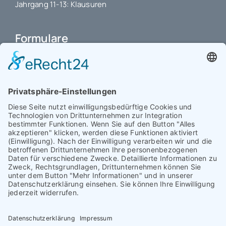
Jahrgang 11-13: Klausuren
Formulare
Schulbuchkauf Schuljahr 2026-2027
Antrag auf Erstattung von Auslagen
Leistungsstand vor Elternsprechtag
Interner L-S-Beschwerdezettel
Antrag auf Freistellung vom Unterricht
Antrag für selbstständigen Heimweg bei Unwohlsein
(ab Jg. 9)
Antrag 10GL Pausenregelung
Datenschutz-Information
IT-Nutzungsvereinbarung
Schülerbetriebspraktikum Jg. 8-10