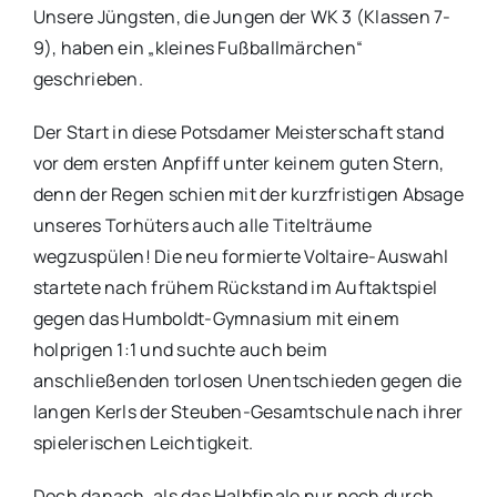
Unsere Jüngsten, die Jungen der WK 3 (Klassen 7-
9), haben ein „kleines Fußballmärchen“
geschrieben.
Der Start in diese Potsdamer Meisterschaft stand
vor dem ersten Anpfiff unter keinem guten Stern,
denn der Regen schien mit der kurzfristigen Absage
unseres Torhüters auch alle Titelträume
wegzuspülen! Die neu formierte Voltaire-Auswahl
startete nach frühem Rückstand im Auftaktspiel
gegen das Humboldt-Gymnasium mit einem
holprigen 1:1 und suchte auch beim
anschließenden torlosen Unentschieden gegen die
langen Kerls der Steuben-Gesamtschule nach ihrer
spielerischen Leichtigkeit.
Doch danach, als das Halbfinale nur noch durch