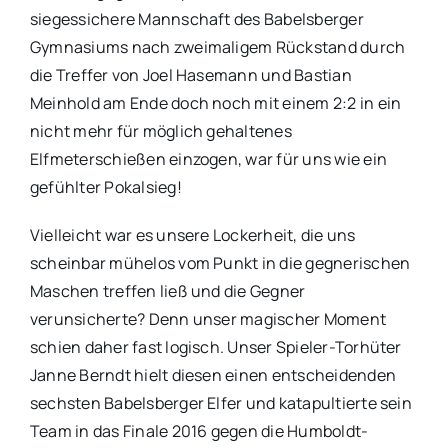
siegessichere Mannschaft des Babelsberger
Gymnasiums nach zweimaligem Rückstand durch
die Treffer von Joel Hasemann und Bastian
Meinhold am Ende doch noch mit einem 2:2 in ein
nicht mehr für möglich gehaltenes
Elfmeterschießen einzogen, war für uns wie ein
gefühlter Pokalsieg!
Vielleicht war es unsere Lockerheit, die uns
scheinbar mühelos vom Punkt in die gegnerischen
Maschen treffen ließ und die Gegner
verunsicherte? Denn unser magischer Moment
schien daher fast logisch. Unser Spieler-Torhüter
Janne Berndt hielt diesen einen entscheidenden
sechsten Babelsberger Elfer und katapultierte sein
Team in das Finale 2016 gegen die Humboldt-