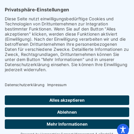
Leistungsstand vor Elternsprechtag
Interner L-S-Beschwerdezettel
Antrag auf Freistellung vom Unterricht
Antrag für selbstständigen Heimweg bei Unwohlsein
(ab Jg. 9)
Antrag 10GL Pausenregelung
Datenschutz-Information
IT-Nutzungsvereinbarung
Schülerbetriebspraktikum Jg. 8-10
Kontakt
I
Impressum
I
Datenschutzerklärung
© 2026 Voltaireschule Potsdam – Gesamtschulcampus
mit gymnasialem Bildungsgang