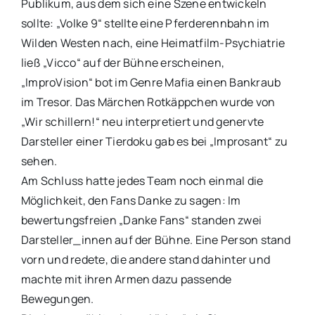
Publikum, aus dem sich eine Szene entwickeln
sollte: „Volke 9“ stellte eine Pferderennbahn im
Wilden Westen nach, eine Heimatfilm-Psychiatrie
ließ „Vicco“ auf der Bühne erscheinen,
„ImproVision“ bot im Genre Mafia einen Bankraub
im Tresor. Das Märchen Rotkäppchen wurde von
„Wir schillern!“ neu interpretiert und genervte
Darsteller einer Tierdoku gab es bei „Improsant“ zu
sehen.
Am Schluss hatte jedes Team noch einmal die
Möglichkeit, den Fans Danke zu sagen: Im
bewertungsfreien „Danke Fans“ standen zwei
Darsteller_innen auf der Bühne. Eine Person stand
vorn und redete, die andere stand dahinter und
machte mit ihren Armen dazu passende
Bewegungen.