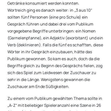
Getränke konsumiert werden konnten.
Wortreich ging es danach weiter: in „3 aus 10“
sollten fünf Personen (eine pro Schule) ein
Gespräch führen und dabei drei vom Publikum
vorgegebene Begriffe unterbringen: ein Nomen
(Garnelenpfanne), ein Adjektiv (exorbitant) und ein
Verb (deklinieren). Falls die fünf es schafften, diese
Wörter in ihr Gespräch einzubauen, hätte das
Publikum gewonnen. So kam es auch, doch da die
Begriffe gleich zu Beginn des Gesprächs fielen, zog
sich das Spiel zum Leidwesen der Zuschauer zu
sehr in die Länge. Wenigstens gewannen die
Zuschauer am Ende Süßigkeiten.
Zu einem vom Publikum gewählten Thema sollte in
„A-Z“ mit beliebiger Spieleranzahl eine Szene in 26