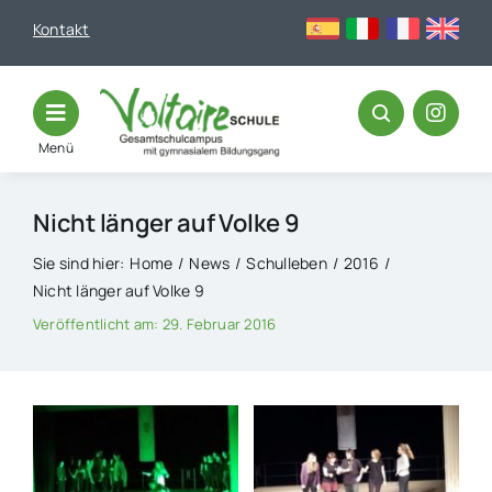
Skip
Kontakt
to
content
Menü
Nicht länger auf Volke 9
Sie sind hier:
Home
News
Schulleben
2016
Nicht länger auf Volke 9
Veröffentlicht am: 29. Februar 2016