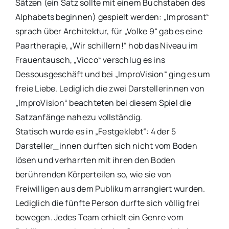
Sätzen (ein Satz sollte mit einem Buchstaben des
Alphabets beginnen) gespielt werden: „Improsant“
sprach über Architektur, für „Volke 9“ gab es eine
Paartherapie, „Wir schillern!“ hob das Niveau im
Frauentausch, „Vicco“ verschlug es ins
Dessousgeschäft und bei „ImproVision“ ging es um
freie Liebe. Lediglich die zwei Darstellerinnen von
„ImproVision“ beachteten bei diesem Spiel die
Satzanfänge nahezu vollständig.
Statisch wurde es in „Festgeklebt“: 4 der 5
Darsteller_innen durften sich nicht vom Boden
lösen und verharrten mit ihren den Boden
berührenden Körperteilen so, wie sie von
Freiwilligen aus dem Publikum arrangiert wurden.
Lediglich die fünfte Person durfte sich völlig frei
bewegen. Jedes Team erhielt ein Genre vom