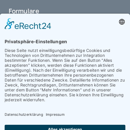
Formulare
Schulbuchkauf Schuljahr 2026-2027
Antrag auf Erstattung von Auslagen
Leistungsstand vor Elternsprechtag
Interner L-S-Beschwerdezettel
Antrag auf Freistellung vom Unterricht
Antrag für selbstständigen Heimweg bei Unwohlsein
(ab Jg. 9)
Antrag 10GL Pausenregelung
Datenschutz-Information
IT-Nutzungsvereinbarung
Schülerbetriebspraktikum Jg. 8-10