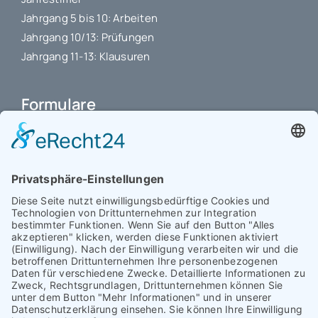
Jahrgang 5 bis 10: Arbeiten
Jahrgang 10/13: Prüfungen
Jahrgang 11-13: Klausuren
Formulare
Schulbuchkauf Schuljahr 2026-2027
Antrag auf Erstattung von Auslagen
Leistungsstand vor Elternsprechtag
Interner L-S-Beschwerdezettel
Antrag auf Freistellung vom Unterricht
Antrag für selbstständigen Heimweg bei Unwohlsein
(ab Jg. 9)
Antrag 10GL Pausenregelung
Datenschutz-Information
IT-Nutzungsvereinbarung