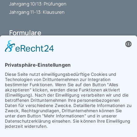
Jahrgang 10/13: Prüfungen
Jahrgang 11-13: Klausuren
Formulare
Schulbuchkauf Schuljahr 2026-2027
Antrag auf Erstattung von Auslagen
Leistungsstand vor Elternsprechtag
Interner L-S-Beschwerdezettel
Antrag auf Freistellung vom Unterricht
Antrag für selbstständigen Heimweg bei Unwohlsein
(ab Jg. 9)
Antrag 10GL Pausenregelung
Datenschutz-Information
IT-Nutzungsvereinbarung
Schülerbetriebspraktikum Jg. 8-10