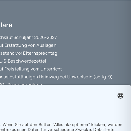
lare
hkauf Schuljahr 2026-2027
uf Erstattung von Auslagen
sstand vor Elternsprechtag
 L-S-Beschwerdezettel
uf Freistellung vom Unterricht
ür selbstständigen Heimweg bei Unwohlsein (ab Jg. 9)
10GL Pausenregelung
hutz-Information
ungsvereinbarung
etriebspraktikum Jg. 8-10