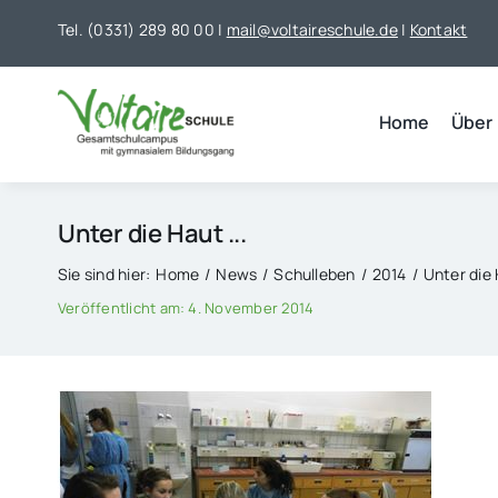
Skip
Tel. (0331) 289 80 00 |
mail@voltaireschule.de
|
Kontakt
to
content
Home
Über
Unter die Haut ...
Sie sind hier:
Home
News
Schulleben
2014
Unter die 
Veröffentlicht am: 4. November 2014