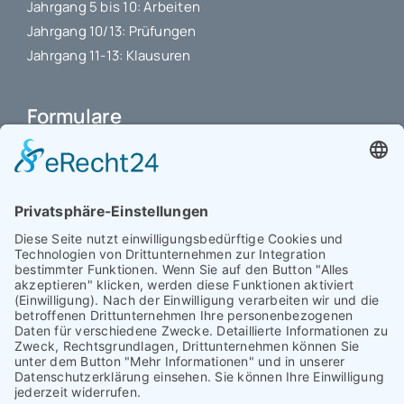
Jahrgang 5 bis 10: Arbeiten
Jahrgang 10/13: Prüfungen
Jahrgang 11-13: Klausuren
Formulare
Schulbuchkauf Schuljahr 2026-2027
Antrag auf Erstattung von Auslagen
Leistungsstand vor Elternsprechtag
Interner L-S-Beschwerdezettel
Antrag auf Freistellung vom Unterricht
Antrag für selbstständigen Heimweg bei Unwohlsein
(ab Jg. 9)
Antrag 10GL Pausenregelung
Datenschutz-Information
IT-Nutzungsvereinbarung
Schülerbetriebspraktikum Jg. 8-10